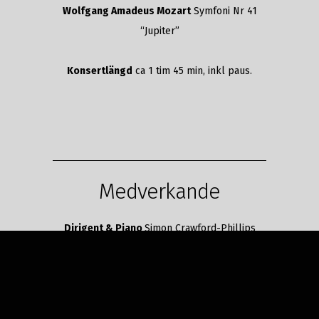
Wolfgang Amadeus Mozart
Symfoni Nr 41
“Jupiter”
Konsertlängd
ca 1 tim 45 min, inkl paus.
Medverkande
Dirigent & Piano
Simon Crawford-Phillips
Dalasinfoniettan