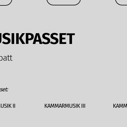
SIKPASSET
batt
et:
SIK II
KAMMARMUSIK III
KAMMA