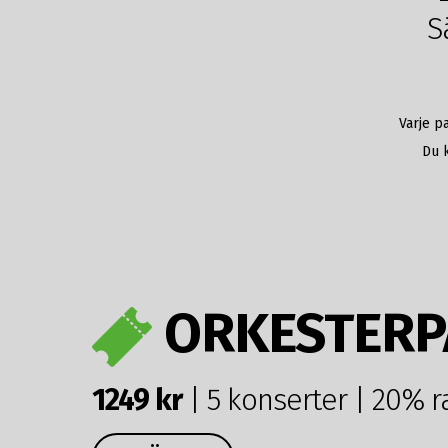
S
Varje p
Du k
ORKESTERP
1249 kr
| 5 konserter | 20% r