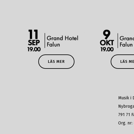
LÄS M
LÄS MER
Musik i 
Nybroga
791 71 F
Org. nr