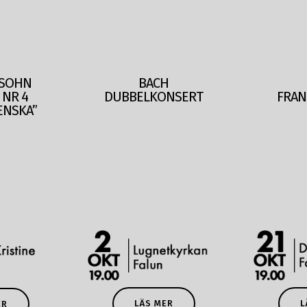
SOHN
BACH
 NR 4
DUBBELKONSERT
FRAN
ENSKA”
LÄS MER
L
ER