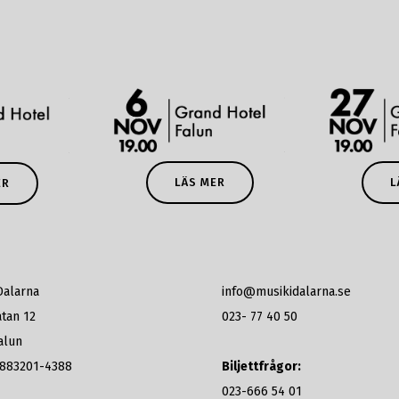
L
LÄS MER
ER
Dalarna
info@musikidalarna.se
tan 12
023- 77 40 50
alun
: 883201-4388
Biljettfrågor:
023-666 54 01