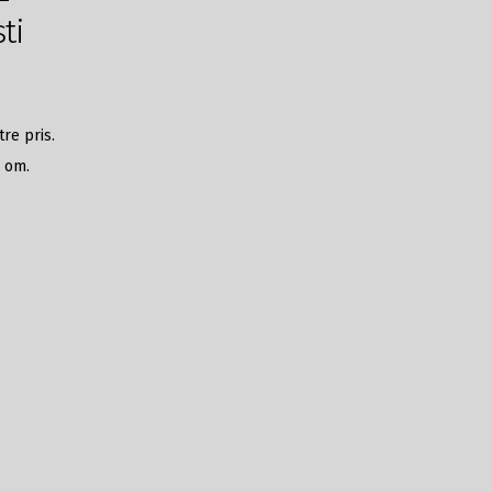
ti
re pris.
r om.