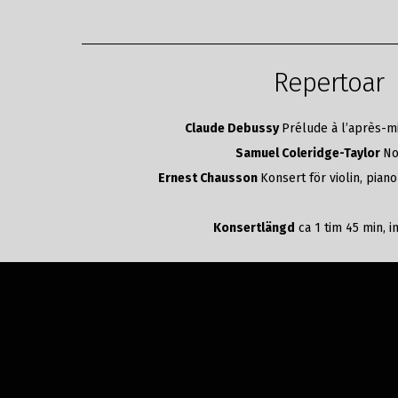
Repertoar
Claude Debussy
Prélude à l’après-mi
Samuel Coleridge-Taylor
No
Ernest Chausson
Konsert för violin, pian
Konsertlängd
ca 1 tim 45 min, i