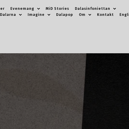
er
Evenemang
MiD Stories
Dalasinfoniettan
 Dalarna
Imagine
Dalapop
Om
Kontakt
Engl