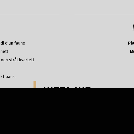
di d’un faune
Pi
nett
Mu
o och stråkkvartett
nkl paus.
HITTA HIT
Kristinehallen, Falun