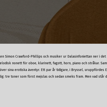
n Simon Crawford-Phillips och musiker ur Dalasinfoniettan ner i det
isk nonett för oboe, klarinett, fagott, horn, piano och stråkar. Samt
ver sina erotiska äventyr. Ett par år tidigare, i Bryssel, uruppfördes
ydlig: tre toner som först mejslas och sedan smeks fram. Men vad stå