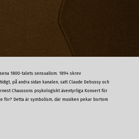
 sena 1800-talets sensualism. 1894 skrev
idigt, på andra sidan kanalen, satt Claude Debussy och
 Ernest Chaussons psykologiskt äventyrliga Konsert för
r de för? Detta är symbolism, där musiken pekar bortom