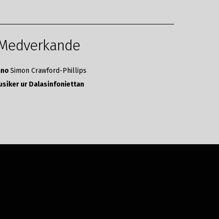
Medverkande
ano
Simon Crawford-Phillips
siker ur Dalasinfoniettan