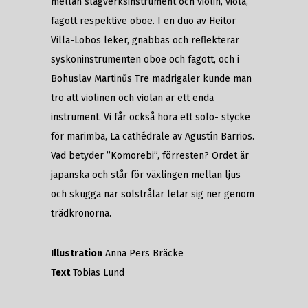
mellan slagverksinstrument och violin, viola,
fagott respektive oboe. I en duo av Heitor
Villa-Lobos leker, gnabbas och reflekterar
syskoninstrumenten oboe och fagott, och i
Bohuslav Martinůs Tre madrigaler kunde man
tro att violinen och violan är ett enda
instrument. Vi får också höra ett solo- stycke
för marimba, La cathédrale av Agustín Barrios.
Vad betyder ”Komorebi”, förresten? Ordet är
japanska och står för växlingen mellan ljus
och skugga när solstrålar letar sig ner genom
trädkronorna.
Illustration
Anna Pers Bräcke
Text
Tobias Lund