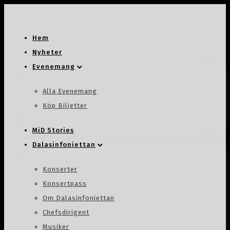
Hem
Nyheter
Evenemang
Alla Evenemang
Köp Biljetter
MiD Stories
Dalasinfoniettan
Konserter
Konsertpass
Om Dalasinfoniettan
Chefsdirigent
Musiker