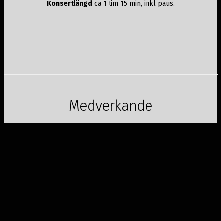
Konsertlängd
ca 1 tim 15 min, inkl paus.
Medverkande
Musiker ur Dalasinfoniettan
HITTA HIT