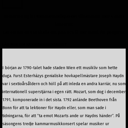
Konserten ingår i
Kammarmusikpasset
tillsammans med 4 andra
konserter.
Läs om hur du kan skaffa ditt pass och få mer musik för pengarna.
LÄS MER OM KAMMARMUSIKPASSET
I början av 1790-talet hade staden Wien ett musikliv som hette
duga. Furst Esterházys genialiske hovkapellmästare Joseph Haydn
var i sextioårsåldern och höll på att inleda en andra karriär, nu som
internationell superstjärna i egen rätt. Mozart, som dog i december
1791, komponerade in i det sista. 1792 anlände Beethoven från
Bonn för att ta lektioner för Haydn eller, som man sade i
tidningarna, för att ”ta emot Mozarts ande ur Haydns händer”. På
säsongens tredje kammarmusikkonsert spelar musiker ur