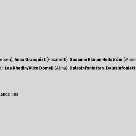
relsen),
Anna Granquist
(Elisabeth),
Susanne Ekman Hellström
(Moder
e),
Lea Rhedin/Alice Domeij
(Alma),
Dalasinfoniettan
,
Dalasinfoniett
kande ljus