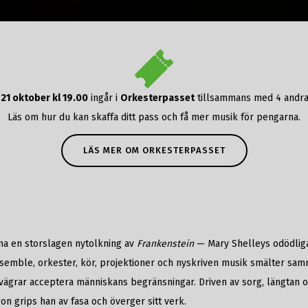
n
21 oktober kl 19.00
ingår i
Orkesterpasset
tillsammans med 4 andra
Läs om hur du kan skaffa ditt pass och få mer musik för pengarna.
LÄS MER OM ORKESTERPASSET
na en storslagen nytolkning av
Frankenstein
— Mary Shelleys odödliga
ble, orkester, kör, projektioner och nyskriven musik smälter samman
 vägrar acceptera människans begränsningar. Driven av sorg, längtan 
gon grips han av fasa och överger sitt verk.