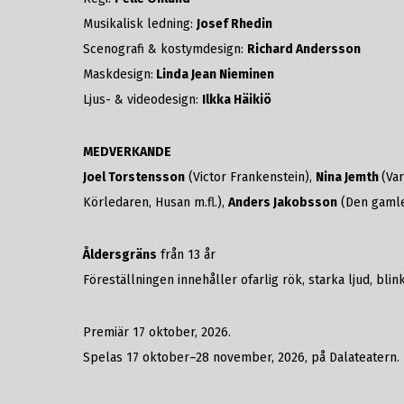
Musikalisk ledning:
Josef Rhedin
Scenografi & kostymdesign:
Richard Andersson
Maskdesign:
Linda Jean Nieminen
Ljus- & videodesign:
Ilkka Häikiö
MEDVERKANDE
Joel Torstensson
(Victor Frankenstein),
Nina Jemth
(Va
Körledaren, Husan m.fl.),
Anders Jakobsson
(Den gaml
Åldersgräns
från 13 år
Föreställningen innehåller ofarlig rök, starka ljud, blin
Premiär 17 oktober, 2026.
Spelas 17 oktober–28 november, 2026, på Dalateatern.