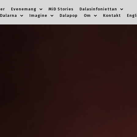
er
Evenemang
MiD Stories
Dalasinfoniettan
 Dalarna
Imagine
Dalapop
Om
Kontakt
Engl