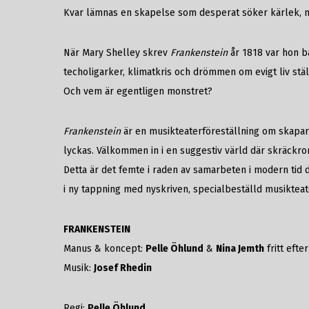
Kvar lämnas en skapelse som desperat söker kärlek, me
När Mary Shelley skrev
Frankenstein
år 1818 var hon ba
techoligarker, klimatkris och drömmen om evigt liv stäl
Och vem är egentligen monstret?
Frankenstein
är en musikteaterföreställning om skapare
lyckas. Välkommen in i en suggestiv värld där skräckro
Detta är det femte i raden av samarbeten i modern tid
i ny tappning med nyskriven, specialbeställd musiktea
FRANKENSTEIN
Manus & koncept:
Pelle Öhlund
&
Nina Jemth
fritt efte
Musik:
Josef Rhedin
Regi:
Pelle Öhlund