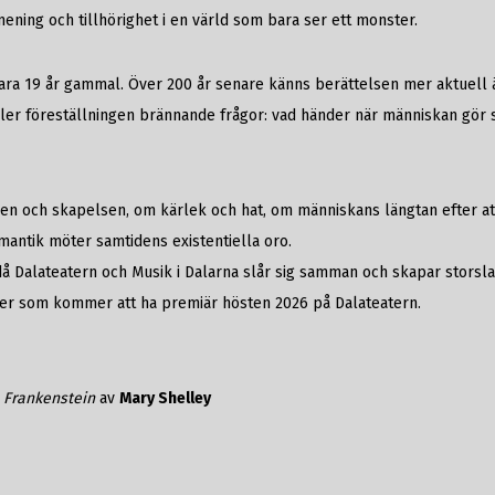
ning och tillhörighet i en värld som bara ser ett monster.
ra 19 år gammal. Över 200 år senare känns berättelsen mer aktuell än
ler föreställningen brännande frågor: vad händer när människan gör sig 
n och skapelsen, om kärlek och hat, om människans längtan efter att t
mantik möter samtidens existentiella oro.
 då Dalateatern och Musik i Dalarna slår sig samman och skapar stors
ter som kommer att ha premiär hösten 2026 på Dalateatern.
r
Frankenstein
av
Mary Shelley