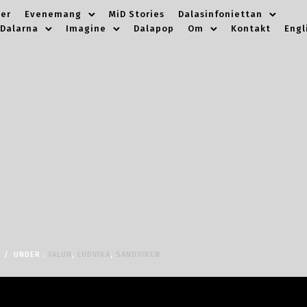
er
Evenemang
MiD Stories
Dalasinfoniettan
 Dalarna
Imagine
Dalapop
Om
Kontakt
Engl
/
UNDER :
FALUN
,
LUDVIKA
,
SANDVIKEN