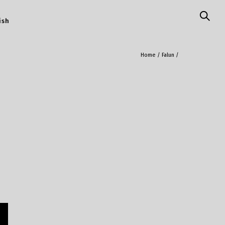
ish
Home
/
Falun
/