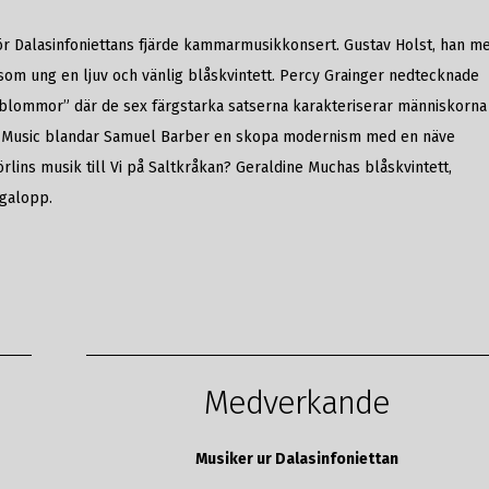
för Dalasinfoniettans fjärde kammarmusikkonsert. Gustav Holst, han m
om ung en ljuv och vänlig blåskvintett. Percy Grainger nedtecknade
a blommor” där de sex färgstarka satserna karakteriserar människorna
r Music blandar Samuel Barber en skopa modernism med en näve
jörlins musik till Vi på Saltkråkan? Geraldine Muchas blåskvintett,
 galopp.
Medverkande
Musiker ur Dalasinfoniettan