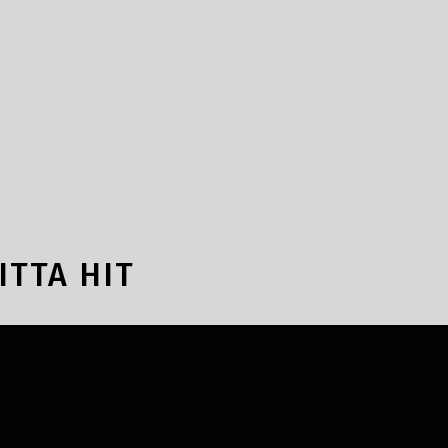
ITTA HIT
d Hotel Falun
Högbergskyrkan,
Ludvika