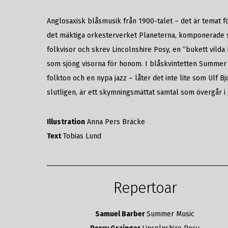
Anglosaxisk blåsmusik från 1900-talet – det är temat 
det mäktiga orkesterverket Planeterna, komponerade s
folkvisor och skrev Lincolnshire Posy, en ”bukett vild
som sjöng visorna för honom. I blåskvintetten Summe
folkton och en nypa jazz – låter det inte lite som Ulf B
slutligen, är ett skymningsmättat samtal som övergår i
Illustration
Anna Pers Bräcke
Text
Tobias Lund
Repertoar
Samuel Barber
Summer Music