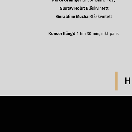
Percy Grainger
Lincolnshire Posy
Gustav Holst
Blåskvintett
Geraldine Mucha
Blåskvintett
Konsertlängd
1 tim 30 min, inkl paus.
H
Kanalkyrkan,
Gran
Sandviken