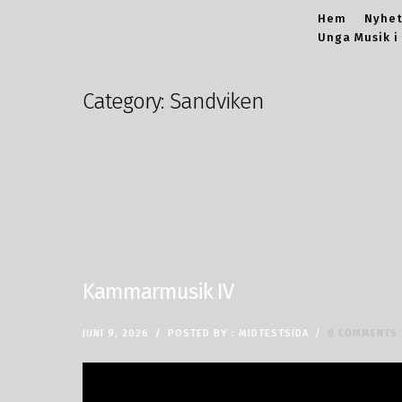
Hem
Nyhet
Unga Musik i
Category: Sandviken
Kammarmusik IV
JUNI 9, 2026
/
POSTED BY : MIDTESTSIDA
/
0 COMMENTS