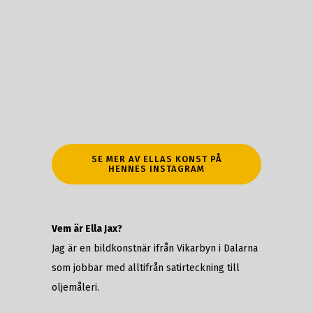
SE MER AV ELLAS KONST PÅ
HENNES INSTAGRAM
Vem är Ella Jax?
Jag är en bildkonstnär ifrån Vikarbyn i Dalarna
som jobbar med alltifrån satirteckning till
oljemåleri.