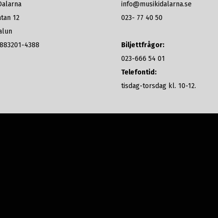
Dalarna
info@musikidalarna.se
tan 12
023- 77 40 50
alun
: 883201-4388
Biljettfrågor:
023-666 54 01
Telefontid:
tisdag-torsdag kl. 10-12.