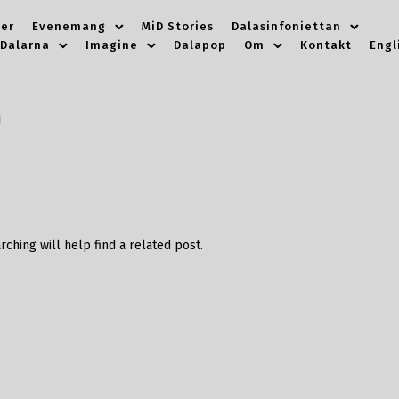
er
Evenemang
MiD Stories
Dalasinfoniettan
 Dalarna
Imagine
Dalapop
Om
Kontakt
Engl
n
ching will help find a related post.