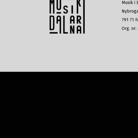
Musik i 
Nybroga
791 71 F
Org. nr